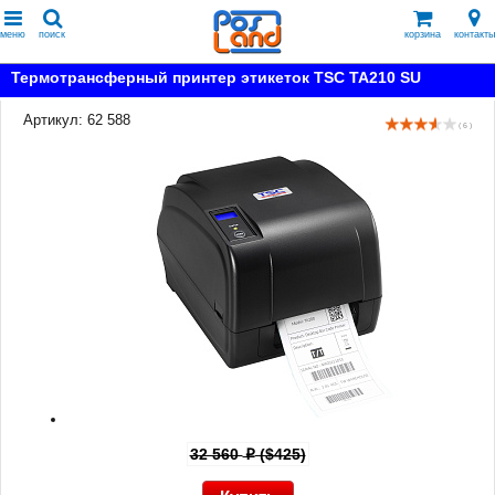
меню
поиск
корзина
контакты
Термотрансферный принтер этикеток TSC TA210 SU
Артикул: 62 588
( 6 )
32 560
($425)
p