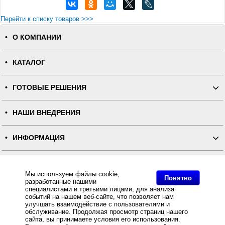
Перейти к списку товаров >>>
О КОМПАНИИ
КАТАЛОГ
ГОТОВЫЕ РЕШЕНИЯ
НАШИ ВНЕДРЕНИЯ
ИНФОРМАЦИЯ
КОНТАКТЫ
Мы используем файлы cookie,
Понятно
разработанные нашими
ПОЛНАЯ ВЕРСИЯ
специалистами и третьими лицами, для анализа
событий на нашем веб-сайте, что позволяет нам
улучшать взаимодействие с пользователями и
Интернет-магазин "ПОСЛЭНД" - торгового оборудования, оборудования для автоматизации общепита и
обслуживание. Продолжая просмотр страниц нашего
торговли, расходных материалов
сайта, вы принимаете условия его использования.
Все права защищены, ООО "ПОСЛЭНД" © 2008-2026.
Политика конфиденциальности