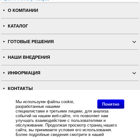
О КОМПАНИИ
КАТАЛОГ
ГОТОВЫЕ РЕШЕНИЯ
НАШИ ВНЕДРЕНИЯ
ИНФОРМАЦИЯ
КОНТАКТЫ
Мы используем файлы cookie,
Понятно
ПОЛНАЯ ВЕРСИЯ
разработанные нашими
специалистами и третьими лицами, для анализа
событий на нашем веб-сайте, что позволяет нам
Интернет-магазин "ПОСЛЭНД" - торгового оборудования, оборудования для автоматизации общепита и
улучшать взаимодействие с пользователями и
торговли, расходных материалов
Все права защищены, ООО "ПОСЛЭНД" © 2008-2026.
обслуживание. Продолжая просмотр страниц нашего
Политика конфиденциальности
сайта, вы принимаете условия его использования.
Основное: Термотрансферный принтер этикеток TSC TC210 (светлый) LCD SU+Ethernet+USB
Host+RTC с отрезчиком купить с доставкой по всей России, самовывоз из Москвы, Термотрансферный
Более подробные сведения смотрите в нашей
Политике
принтер этикеток TSC TC210 (светлый) LCD SU+Ethernet+USB Host+RTC с отрезчиком,
в отношении файлов Cookie
.