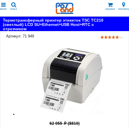
меню
поиск
корзина
контакты
Термотрансферный принтер этикеток TSC TC210
(светлый) LCD SU+Ethernet+USB Host+RTC с
отрезчиком
Артикул: 71 949
( 5 )
62 055
($810)
p