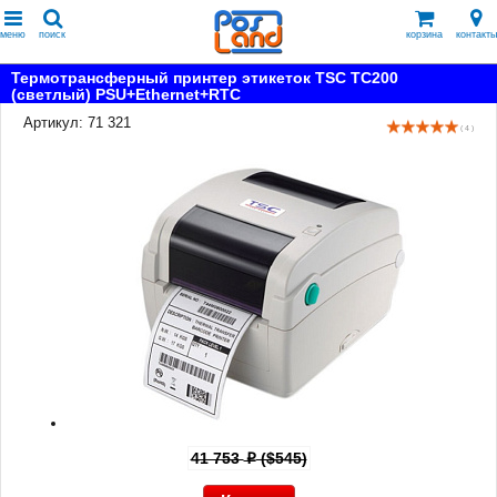
меню
поиск
корзина
контакты
Термотрансферный принтер этикеток TSC TC200
(светлый) PSU+Ethernet+RTC
Артикул: 71 321
( 4 )
41 753
($545)
p