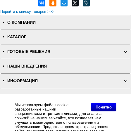
Перейти к списку товаров >>>
О КОМПАНИИ
КАТАЛОГ
ГОТОВЫЕ РЕШЕНИЯ
НАШИ ВНЕДРЕНИЯ
ИНФОРМАЦИЯ
КОНТАКТЫ
Мы используем файлы cookie,
Понятно
разработанные нашими
ПОЛНАЯ ВЕРСИЯ
специалистами и третьими лицами, для анализа
событий на нашем веб-сайте, что позволяет нам
улучшать взаимодействие с пользователями и
Интернет-магазин "ПОСЛЭНД" - торгового оборудования, оборудования для автоматизации общепита и
торговли, расходных материалов
обслуживание. Продолжая просмотр страниц нашего
Все права защищены, ООО "ПОСЛЭНД" © 2008-2026.