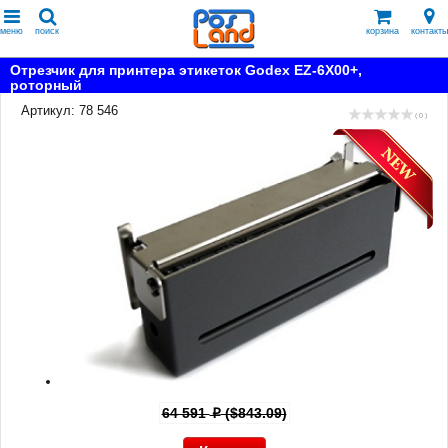
меню
поиск
корзина
контакты
Отрезчик для принтера этикеток Godex EZ-6Х00+,
роторный
Артикул: 78 546
( 0 )
64 591
($843.09)
p