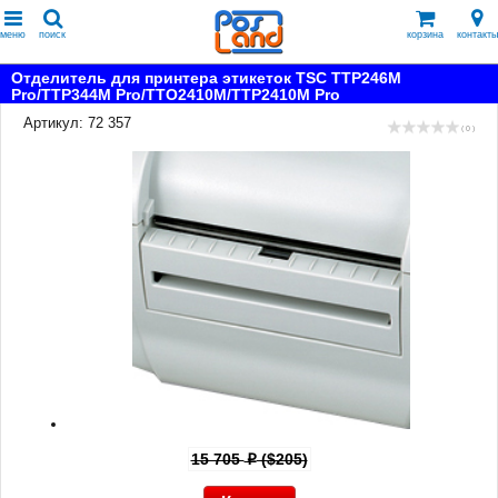
меню
поиск
корзина
контакты
Отделитель для принтера этикеток TSC TTP246M
Pro/TTP344M Pro/TTO2410M/TTP2410M Pro
Артикул: 72 357
( 0 )
15 705
($205)
p