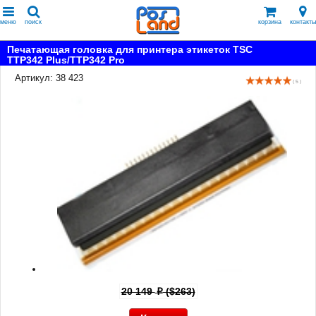
меню
поиск
корзина
контакты
Печатающая головка для принтера этикеток TSC
TTP342 Plus/TTP342 Pro
Артикул: 38 423
( 5 )
20 149
($263)
p