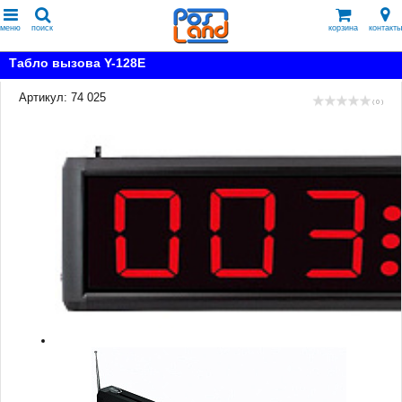
меню
поиск
корзина
контакты
Табло вызова Y-128E
Артикул: 74 025
( 0 )