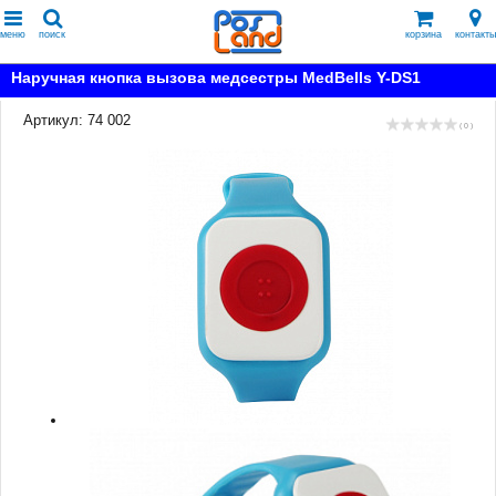
меню
поиск
корзина
контакты
Наручная кнопка вызова медсестры MedBells Y-DS1
Артикул: 74 002
( 0 )