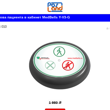
ова пациента в кабинет MedBells Y-V3-G
4 010
1 980
p