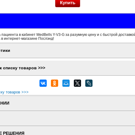
 пациента в кабинет MedBells Y-V3-G за разумную цену и с быстрой доставко
 в интернет-магазине Послэнд!
стики
к списку товаров >>>
ску товаров >>>
АНИИ
Е РЕШЕНИЯ