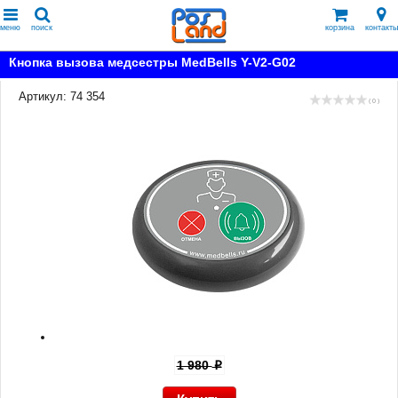
меню
поиск
корзина
контакты
Кнопка вызова медсестры MedBells Y-V2-G02
Артикул: 74 354
( 0 )
1 980
p