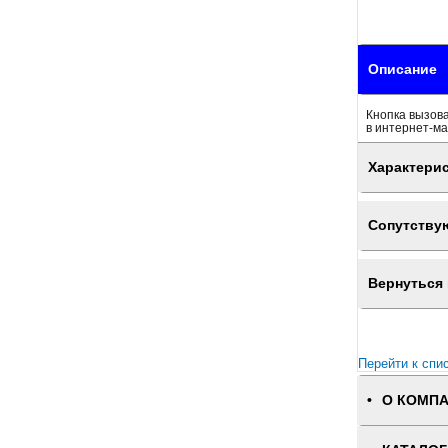
Описание
Кнопка вызова
в интернет-ма
Характери
Сопутству
Вернуться 
Перейти к спи
О КОМП