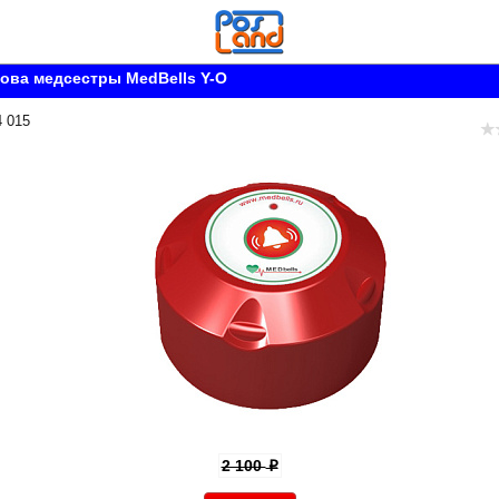
ова медсестры MedBells Y-O
4 015
2 100
p