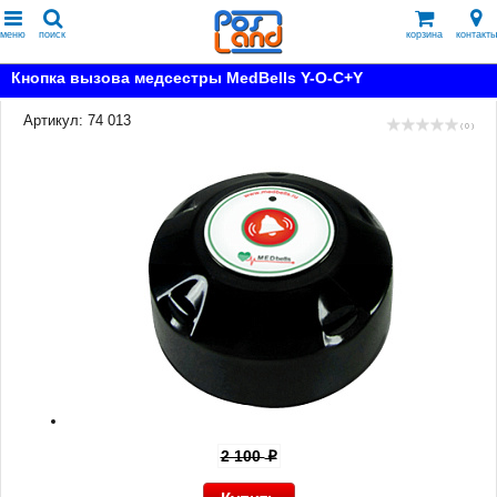
меню
поиск
корзина
контакты
Кнопка вызова медсестры MedBells Y-O-C+Y
Артикул: 74 013
( 0 )
2 100
p