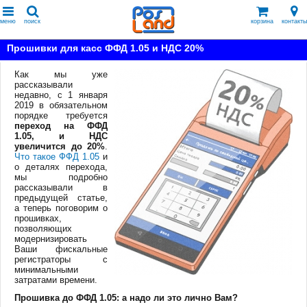
меню
поиск
корзина
контакты
Прошивки для касс ФФД 1.05 и НДС 20%
Как мы уже
рассказывали
недавно, с 1 января
2019 в обязательном
порядке требуется
переход на ФФД
1.05, и НДС
увеличится до 20%
.
Что такое ФФД 1.05
и
о деталях перехода,
мы подробно
рассказывали в
предыдущей статье,
а теперь поговорим о
прошивках,
позволяющих
модернизировать
Ваши фискальные
регистраторы с
минимальными
затратами времени.
Прошивка до ФФД 1.05: а надо ли это лично Вам?