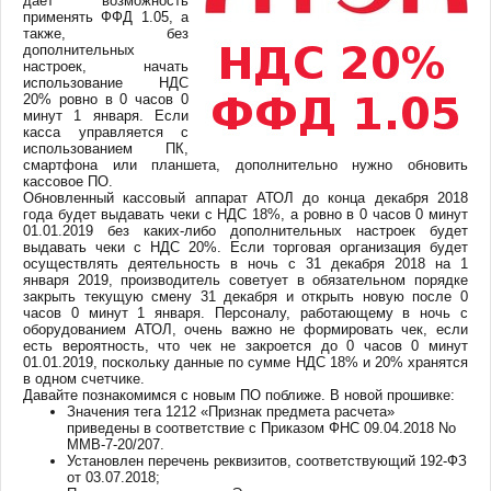
даёт возможность
применять ФФД 1.05, а
также, без
дополнительных
настроек, начать
использование НДС
20% ровно в 0 часов 0
минут 1 января. Если
касса управляется с
использованием ПК,
смартфона или планшета, дополнительно нужно обновить
кассовое ПО.
Обновленный кассовый аппарат АТОЛ до конца декабря 2018
года будет выдавать чеки с НДС 18%, а ровно в 0 часов 0 минут
01.01.2019 без каких-либо дополнительных настроек будет
выдавать чеки с НДС 20%. Если торговая организация будет
осуществлять деятельность в ночь с 31 декабря 2018 на 1
января 2019, производитель советует в обязательном порядке
закрыть текущую смену 31 декабря и открыть новую после 0
часов 0 минут 1 января. Персоналу, работающему в ночь с
оборудованием АТОЛ, очень важно не формировать чек, если
есть вероятность, что чек не закроется до 0 часов 0 минут
01.01.2019, поскольку данные по сумме НДС 18% и 20% хранятся
в одном счетчике.
Давайте познакомимся с новым ПО поближе. В новой прошивке:
Значения тега 1212 «Признак предмета расчета»
приведены в соответствие с Приказом ФНС 09.04.2018 No
ММВ-7-20/207.
Установлен перечень реквизитов, соответствующий 192-ФЗ
от 03.07.2018;