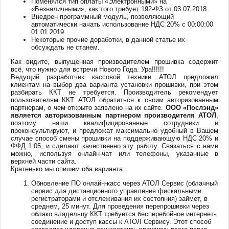
Поменялся тип оплаты «Электронными» на
«Безналичными», как того требует 192-ФЗ от 03.07.2018.
Внедрен программный модуль, позволяющий
автоматически начать использование НДС 20% с 00:00:00
01.01.2019.
Некоторые прочие доработки, в данной статье их
обсуждать не станем.
Как видите, выпущенная производителем прошивка содержит
всё, что нужно для встречи Нового Года. Ура!!!!!!
Ведущий разработчик кассовой техники АТОЛ предложил
клиентам на выбор два варианта установки прошивки, при этом
разбирать ККТ не требуется. Производитель рекомендует
пользователям ККТ АТОЛ обратиться к своим авторизованным
партнерам, о чем открыто заявлено на их сайте.
ООО «Послэнд»
является авторизованным партнером производителя АТОЛ
,
поэтому наши квалифицированные сотрудники и
проконсультируют, и предложат максимально удобный в Вашем
случае способ смены прошивки на поддерживающую НДС 20% и
ФФД 1.05, и сделают качественно эту работу. Связаться с нами
можно, используя онлайн-чат или телефоны, указанные в
верхней части сайта.
Кратенько мы опишем оба варианта:
Обновление ПО онлайн-касс через АТОЛ Сервис (облачный
сервис для дистанционного управления фискальными
регистраторами и отслеживания их состояния) займет, в
среднем, 25 минут. Для проведения перепрошивки через
облако владельцу ККТ требуется бесперебойное интернет-
соединение и доступ кассы к АТОЛ Сервису. Этот способ