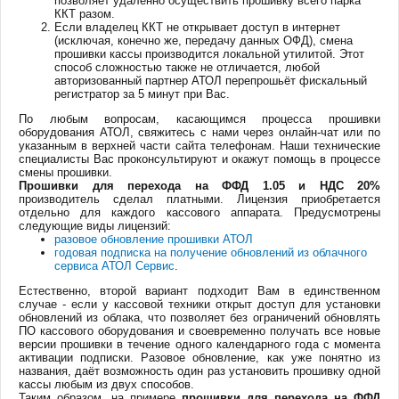
позволяет удаленно осуществить прошивку всего парка
ККТ разом.
Если владелец ККТ не открывает доступ в интернет
(исключая, конечно же, передачу данных ОФД), смена
прошивки кассы производится локальной утилитой. Этот
способ сложностью также не отличается, любой
авторизованный партнер АТОЛ перепрошьёт фискальный
регистратор за 5 минут при Вас.
По любым вопросам, касающимся процесса прошивки
оборудования АТОЛ, свяжитесь с нами через онлайн-чат или по
указанным в верхней части сайта телефонам. Наши технические
специалисты Вас проконсультируют и окажут помощь в процессе
смены прошивки.
Прошивки для перехода на ФФД 1.05 и НДС 20%
производитель сделал платными. Лицензия приобретается
отдельно для каждого кассового аппарата. Предусмотрены
следующие виды лицензий:
разовое обновление прошивки АТОЛ
годовая подписка на получение обновлений из облачного
сервиса АТОЛ Сервис
.
Естественно, второй вариант подходит Вам в единственном
случае - если у кассовой техники открыт доступ для установки
обновлений из облака, что позволяет без ограничений обновлять
ПО кассового оборудования и своевременно получать все новые
версии прошивки в течение одного календарного года с момента
активации подписки. Разовое обновление, как уже понятно из
названия, даёт возможность один раз установить прошивку одной
кассы любым из двух способов.
Таким образом, на примере
прошивки для перехода на ФФД