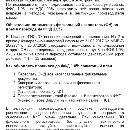
важно как можно быстрее
перепрошить
устройство.
Но, независимо от того, поддерживает ли Ваша касса уже сейчас
ФФД 1.05, на НДС 20% переходить всё равно обязательно
вовремя и методом, указанным в инструкции производителя
кассы.
Обязательно ли заменять фискальный накопитель (ФН) во
время перехода на ФФД 1.05?
В Приказе ФНС “О внесении изменений в приложение No 2 к
приказу Федеральной налоговой службы от 21.03.2017 No ММВ-7-
20/229” от 25.07.2018 утверждена возможность использования
старого ФН после перехода государственных служб на ФФД 1.05,
лишь бы он на момент перехода оставался действующим (срок
действия ФН — 13 месяцев).
Как обновлять прошивку до ФФД 1.05: пошаговый план.
Переслать ОФД все неотправленные фискальные
документы;
Завершить деятельность архива фискального
регистратора;
Установить прошивку ККТ;
Перерегистрировать свой фискальный регистратор в ФНС
(можно и через Ваш личный кабинет на сайте ФНС).
В инструкции, прилагающейся к прошивке, производитель
расписывает процесс обновления внутреннего программного
обеспечения ККТ очень детально. При обновлении ПО
фискального регистратора без участия технического
специалиста, пожалуйста, ориентируйтесь именно на