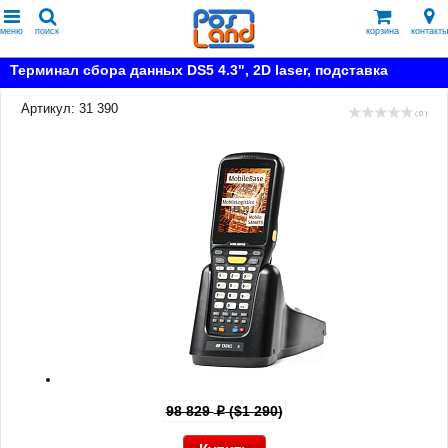
меню
поиск
корзина
контакты
Терминал сбора данных DS5 4.3", 2D laser, подставка
Артикул: 31 390
( 0 )
98 829
($1 290)
p