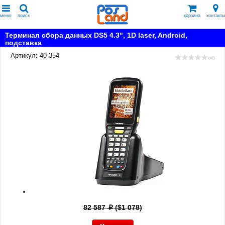
меню
поиск
корзина
контакты
Терминал сбора данных DS5 4.3", 1D laser, Android,
подставка
Артикул: 40 354
( 0 )
82 587
($1 078)
p