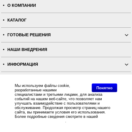
О КОМПАНИИ
КАТАЛОГ
ГОТОВЫЕ РЕШЕНИЯ
НАШИ ВНЕДРЕНИЯ
ИНФОРМАЦИЯ
КОНТАКТЫ
Мы используем файлы cookie,
Понятно
разработанные нашими
ПОЛНАЯ ВЕРСИЯ
специалистами и третьими лицами, для анализа
событий на нашем веб-сайте, что позволяет нам
улучшать взаимодействие с пользователями и
Интернет-магазин "ПОСЛЭНД" - торгового оборудования, оборудования для автоматизации общепита и
обслуживание. Продолжая просмотр страниц нашего
торговли, расходных материалов
сайта, вы принимаете условия его использования.
Все права защищены, ООО "ПОСЛЭНД" © 2008-2026.
Политика конфиденциальности
Более подробные сведения смотрите в нашей
Политике
Основное: Терминал сбора данных АТОЛ SMART.DROID, 2D SE4710 Imager, 3G за разумную цену и с
в отношении файлов Cookie
.
быстрой доставкой Вы всегда можете купить в интернет-магазине Послэнд!, Терминал сбора данных
АТОЛ SMART.DROID, 2D SE4710 Imager, 3G купить с доставкой по всей России, самовывоз из
Москвы, Терминал сбора данных АТОЛ SMART.DROID, 2D SE4710 Imager, 3G.