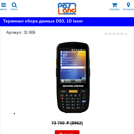
меню
поиск
корзина
контакты
Терминал сбора данных DS3, 1D laser
Артикул: 31 806
( 0 )
73 700
($962)
p