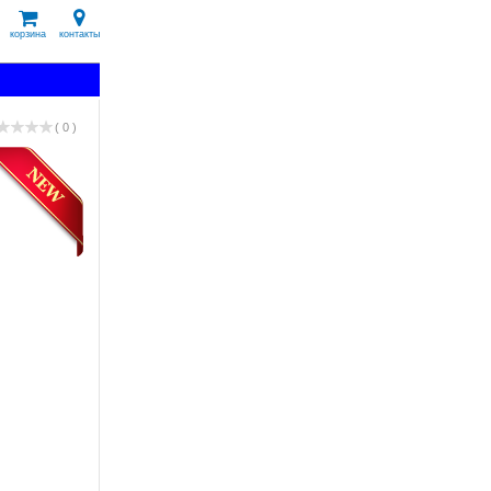
корзина
контакты
( 0 )