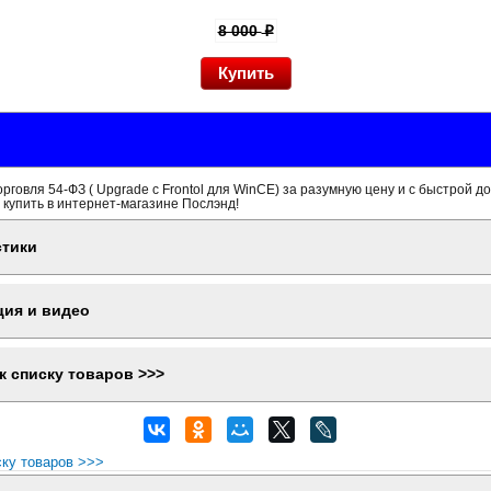
8 000
p
Торговля 54-ФЗ ( Upgrade с Frontol для WinCE) за разумную цену и с быстрой д
 купить в интернет-магазине Послэнд!
стики
ция и видео
к списку товаров >>>
ску товаров >>>