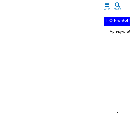
меню
поиск
ПО Frontol 
Артикул: S