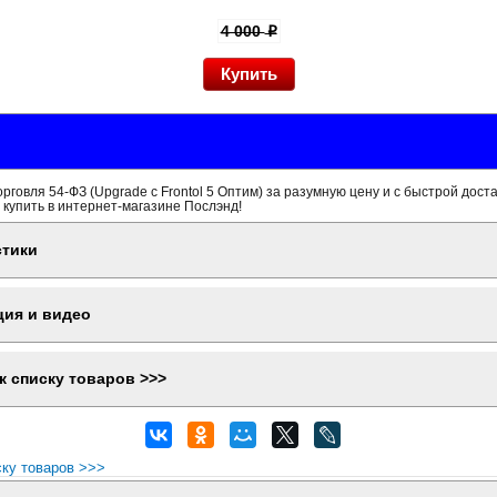
4 000
p
Торговля 54-ФЗ (Upgrade с Frontol 5 Оптим) за разумную цену и с быстрой дост
 купить в интернет-магазине Послэнд!
стики
ция и видео
к списку товаров >>>
ску товаров >>>