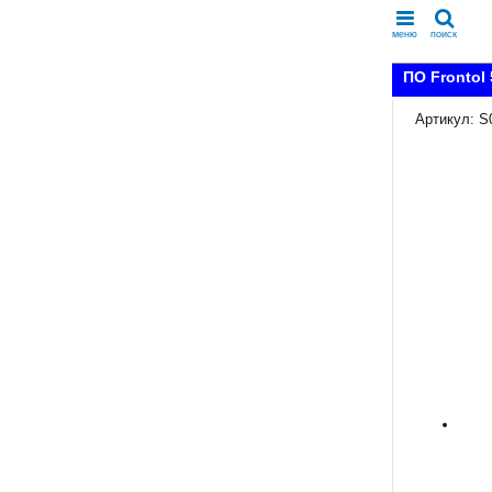
меню
поиск
ПО Frontol 
Артикул: S