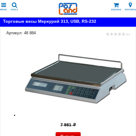
меню
поиск
корзина
контакты
Торговые весы Меркурий 313, USB, RS-232
Артикул: 48 884
( 0 )
7 981
p