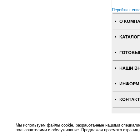
Перейти к спи
О КОМП
КАТАЛОГ
ГОТОВЫ
НАШИ В
ИНФОРМ
КОНТАК
ПОЛНАЯ
Мы используем файлы cookie, разработанные нашими специалист
Интернет-магаз
пользователями и обслуживание. Продолжая просмотр страниц 
отношении файлов Cookie
.
Основное: Торговые весы M-ER 328 AC-32.5 "TOUCH-M" LCD за разумную цену и с быстрой доставк