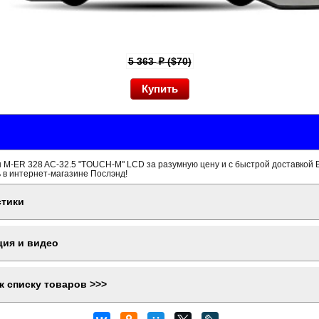
5 363
($70)
p
 M-ER 328 AC-32.5 "TOUCH-M" LCD за разумную цену и с быстрой доставкой 
 в интернет-магазине Послэнд!
стики
ция и видео
к списку товаров >>>