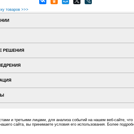
ску товаров >>>
АНИИ
Е РЕШЕНИЯ
НЕДРЕНИЯ
АЦИЯ
ТЫ
 ВЕРСИЯ
ами и третьими лицами, для анализа событий на нашем веб-сайте, что
ин "ПОСЛЭНД" - торгового оборудования, оборудования для автоматизации общепита и торговли, расхо
нашего сайта, вы принимаете условия его использования. Более подроб
Все права защищены, ООО "ПОСЛЭНД" © 2008-2026.
Политика конфиденциальности
ой Вы всегда можете купить в интернет-магазине Послэнд!, Торговые весы M-ER 328 AC-32.5 "TO