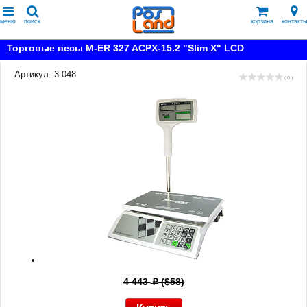
меню
поиск
корзина
контакты
Торговые весы M-ER 327 ACPX-15.2 "Slim X" LCD
Артикул: 3 048
( 0 )
4 443
($58)
p