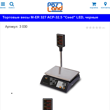
меню
поиск
корзина
контакты
Торговые весы M-ER 327 ACP-32.5 "Ceed" LED, черные
Артикул: 3 030
( 0 )