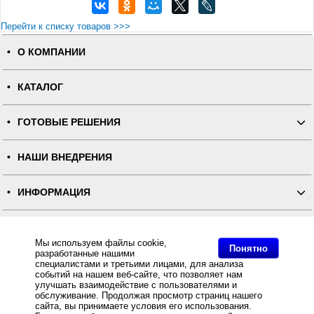
Перейти к списку товаров >>>
О КОМПАНИИ
КАТАЛОГ
ГОТОВЫЕ РЕШЕНИЯ
НАШИ ВНЕДРЕНИЯ
ИНФОРМАЦИЯ
КОНТАКТЫ
Мы используем файлы cookie,
Понятно
разработанные нашими
ПОЛНАЯ ВЕРСИЯ
специалистами и третьими лицами, для анализа
событий на нашем веб-сайте, что позволяет нам
улучшать взаимодействие с пользователями и
Интернет-магазин "ПОСЛЭНД" - торгового оборудования, оборудования для автоматизации общепита и
обслуживание. Продолжая просмотр страниц нашего
торговли, расходных материалов
сайта, вы принимаете условия его использования.
Все права защищены, ООО "ПОСЛЭНД" © 2008-2026.
Политика конфиденциальности