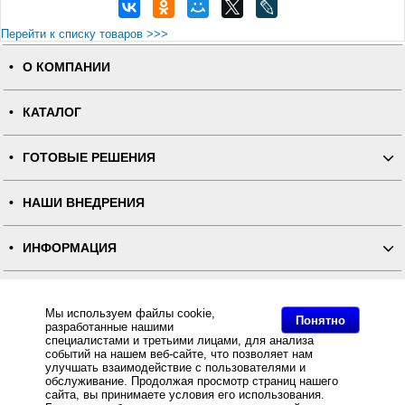
Перейти к списку товаров >>>
О КОМПАНИИ
КАТАЛОГ
ГОТОВЫЕ РЕШЕНИЯ
НАШИ ВНЕДРЕНИЯ
ИНФОРМАЦИЯ
КОНТАКТЫ
Мы используем файлы cookie,
Понятно
разработанные нашими
ПОЛНАЯ ВЕРСИЯ
специалистами и третьими лицами, для анализа
событий на нашем веб-сайте, что позволяет нам
улучшать взаимодействие с пользователями и
Интернет-магазин "ПОСЛЭНД" - торгового оборудования, оборудования для автоматизации общепита и
обслуживание. Продолжая просмотр страниц нашего
торговли, расходных материалов
сайта, вы принимаете условия его использования.
Все права защищены, ООО "ПОСЛЭНД" © 2008-2026.
Политика конфиденциальности