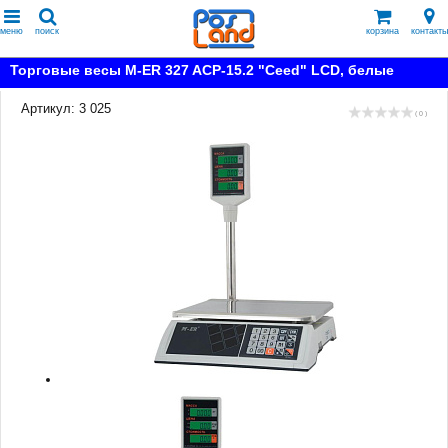
меню
поиск
корзина
контакты
Торговые весы M-ER 327 ACP-15.2 "Ceed" LCD, белые
Артикул: 3 025
( 0 )