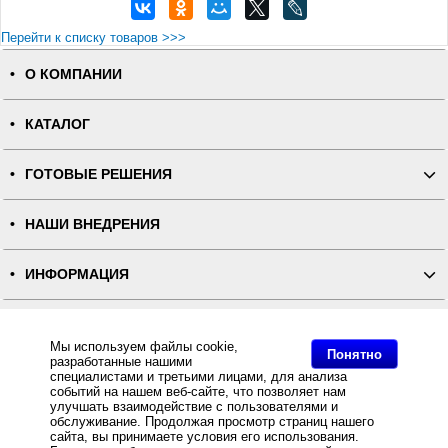
Перейти к списку товаров >>>
О КОМПАНИИ
КАТАЛОГ
ГОТОВЫЕ РЕШЕНИЯ
НАШИ ВНЕДРЕНИЯ
ИНФОРМАЦИЯ
КОНТАКТЫ
Мы используем файлы cookie,
Понятно
разработанные нашими
ПОЛНАЯ ВЕРСИЯ
специалистами и третьими лицами, для анализа
событий на нашем веб-сайте, что позволяет нам
улучшать взаимодействие с пользователями и
Интернет-магазин "ПОСЛЭНД" - торгового оборудования, оборудования для автоматизации общепита и
обслуживание. Продолжая просмотр страниц нашего
торговли, расходных материалов
сайта, вы принимаете условия его использования.
Все права защищены, ООО "ПОСЛЭНД" © 2008-2026.
Политика конфиденциальности