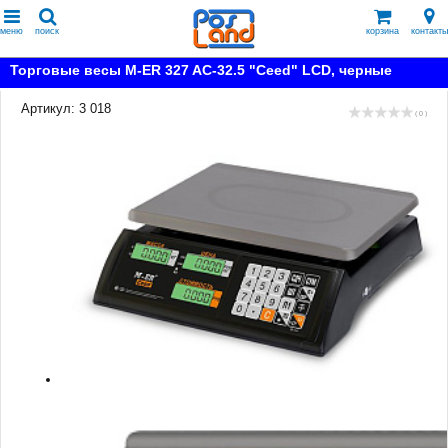
меню
поиск
корзина
контакты
Торговые весы M-ER 327 AC-32.5 "Ceed" LCD, черные
Артикул: 3 018
( 0 )