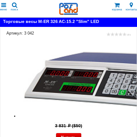
меню
поиск
корзина
контакты
Торговые весы M-ER 326 AC-15.2 "Slim" LED
Артикул: 3 042
( 0 )
3 831
($50)
p