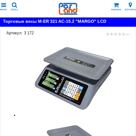
меню
поиск
корзина
контакты
Торговые весы M-ER 321 AC-15.2 "MARGO" LCD
Артикул: 3 172
( 0 )