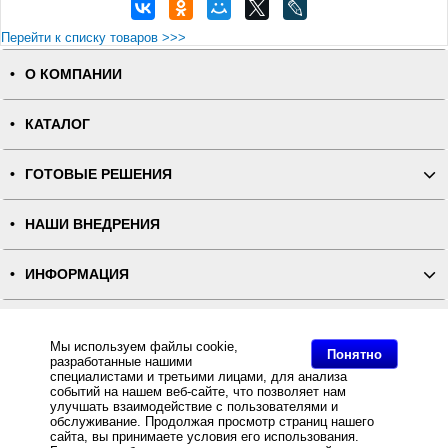
Перейти к списку товаров >>>
О КОМПАНИИ
КАТАЛОГ
ГОТОВЫЕ РЕШЕНИЯ
НАШИ ВНЕДРЕНИЯ
ИНФОРМАЦИЯ
КОНТАКТЫ
Мы используем файлы cookie,
Понятно
разработанные нашими
ПОЛНАЯ ВЕРСИЯ
специалистами и третьими лицами, для анализа
событий на нашем веб-сайте, что позволяет нам
улучшать взаимодействие с пользователями и
Интернет-магазин "ПОСЛЭНД" - торгового оборудования, оборудования для автоматизации общепита и
обслуживание. Продолжая просмотр страниц нашего
торговли, расходных материалов
сайта, вы принимаете условия его использования.
Все права защищены, ООО "ПОСЛЭНД" © 2008-2026.
Политика конфиденциальности