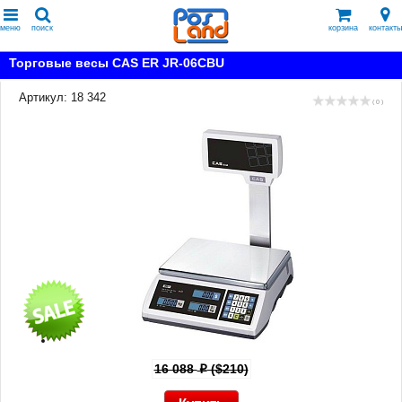
меню
поиск
корзина
контакты
Торговые весы CAS ER JR-06CBU
Артикул: 18 342
( 0 )
16 088
($210)
p