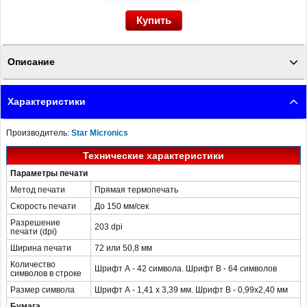
Описание
Чековый термопринтер Star TSP 654 USB, без БП, черный -
Характеристики
характеристики и свойства посмотрите на сайте ПОСЛЭНД
Производитель:
Star Micronics
Технические характеристики
Параметры печати
Метод печати
Прямая термопечать
Скорость печати
До 150 мм/сек
Разрешение
203 dpi
печати (dpi)
Ширина печати
72 или 50,8 мм
Количество
Шрифт А - 42 символа. Шрифт В - 64 символов
символов в строке
Размер символа
Шрифт А - 1,41 х 3,39 мм. Шрифт В - 0,99х2,40 мм
Бумага