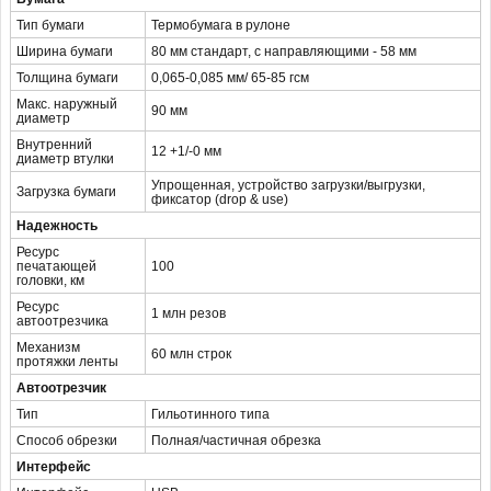
Тип бумаги
Термобумага в рулоне
Ширина бумаги
80 мм стандарт, с направляющими - 58 мм
Толщина бумаги
0,065-0,085 мм/ 65-85 гсм
Макс. наружный
90 мм
диаметр
Внутренний
12 +1/-0 мм
диаметр втулки
Упрощенная, устройство загрузки/выгрузки,
Загрузка бумаги
фиксатор (drop & use)
Надежность
Ресурс
печатающей
100
головки, км
Ресурс
1 млн резов
автоотрезчика
Механизм
60 млн строк
протяжки ленты
Автоотрезчик
Тип
Гильотинного типа
Способ обрезки
Полная/частичная обрезка
Интерфейс