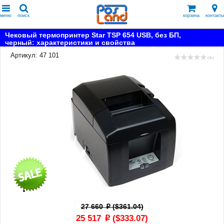
меню
поиск
корзина
контакты
Чековый термопринтер Star TSP 654 USB, без БП,
черный: характеристики и свойства
Артикул: 47 101
( 0 )
27 660
($361.04)
p
25 517
($333.07)
p