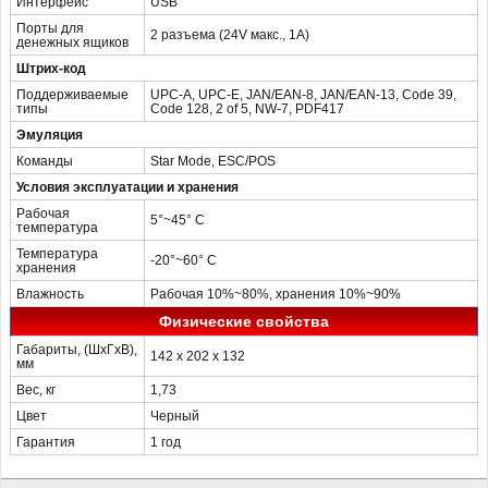
Интерфейс
USB
Порты для
2 разъема (24V макс., 1A)
денежных ящиков
Штрих-код
Поддерживаемые
UPC-A, UPC-E, JAN/EAN-8, JAN/EAN-13, Code 39,
типы
Code 128, 2 of 5, NW-7, PDF417
Эмуляция
Команды
Star Mode, ESC/POS
Условия эксплуатации и хранения
Рабочая
5°~45° C
температура
Температура
-20°~60° C
хранения
Влажность
Рабочая 10%~80%, хранения 10%~90%
Физические свойства
Габариты, (ШхГхВ),
142 х 202 х 132
мм
Вес, кг
1,73
Цвет
Черный
Гарантия
1 год