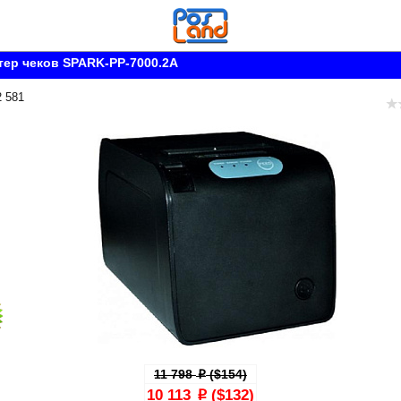
ер чеков SPARK-PP-7000.2A
2 581
11 798
($154)
p
10 113
($132)
p