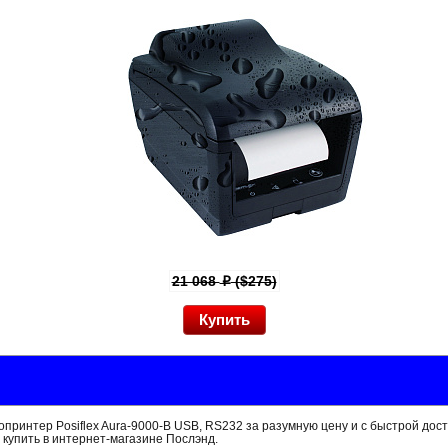
21 068
($275)
p
принтер Posiflex Aura-9000-B USB, RS232 за разумную цену и с быстрой дос
 купить в интернет-магазине Послэнд.