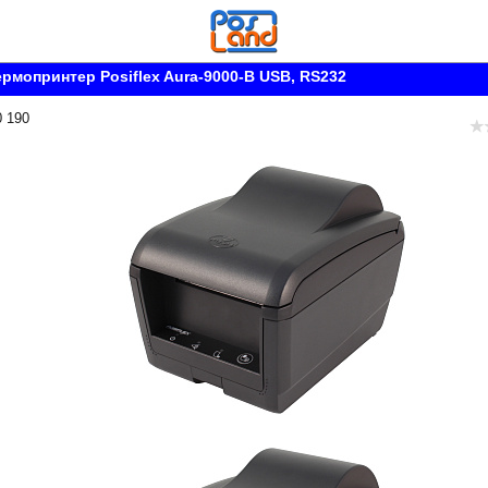
рмопринтер Posiflex Aura-9000-B USB, RS232
0 190