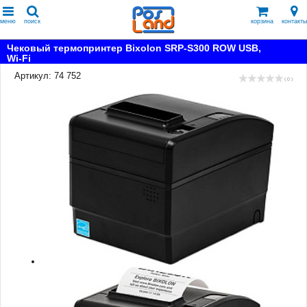
меню
поиск
корзина
контакты
Чековый термопринтер Bixolon SRP-S300 ROW USB,
Wi-Fi
Артикул: 74 752
( 0 )