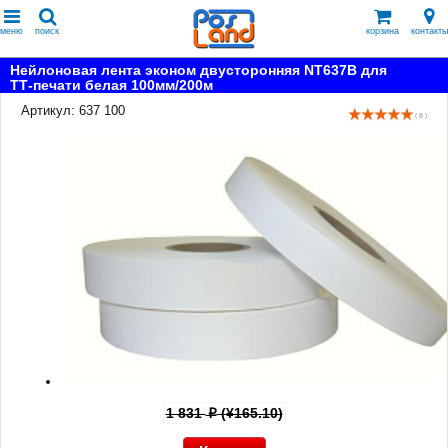
меню
поиск
корзина
контакты
Нейлоновая лента эконом двусторонняя NT637B для
ТТ-печати белая 100мм/200м
Артикул: 637 100
( 8 )
1 831
(¥165.10)
p