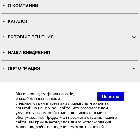
О КОМПАНИИ
КАТАЛОГ
ГОТОВЫЕ РЕШЕНИЯ
НАШИ ВНЕДРЕНИЯ
ИНФОРМАЦИЯ
КОНТАКТЫ
Мы используем файлы cookie,
Понятно
разработанные нашими
ПОЛНАЯ ВЕРСИЯ
специалистами и третьими лицами, для анализа
событий на нашем веб-сайте, что позволяет нам
улучшать взаимодействие с пользователями и
Интернет-магазин "ПОСЛЭНД" - торгового оборудования, оборудования для автоматизации общепита и
торговли, расходных материалов
обслуживание. Продолжая просмотр страниц нашего
Все права защищены, ООО "ПОСЛЭНД" © 2008-2026.
сайта, вы принимаете условия его использования.
Политика конфиденциальности
Основное: Нейлоновая лента эконом двусторонняя NT637B для ТТ-печати белая 100мм/200м купить с
Более подробные сведения смотрите в нашей
Политике
доставкой по всей России, самовывоз из Москвы, Нейлоновая лента эконом двусторонняя NT637B для
в отношении файлов Cookie
.
ТТ-печати белая 100мм/200м, Нейлоновая лента эконом двусторонняя NT637B для ТТ-печати белая
100мм/200м за разумную цену и с быстрой доставкой Вы всегда можете купить в интернет-магазине
Послэнд!.