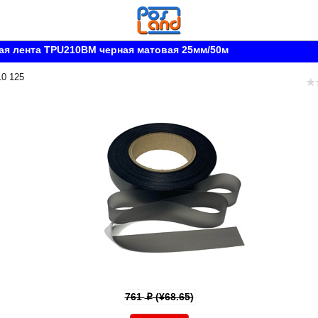
я лента TPU210BM черная матовая 25мм/50м
10 125
761
(¥68.65)
p