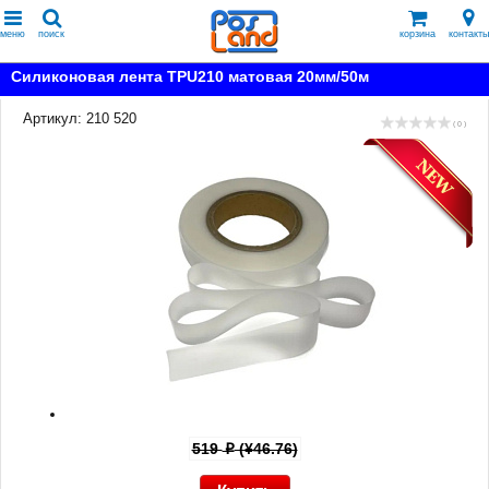
меню
поиск
корзина
контакты
Силиконовая лента TPU210 матовая 20мм/50м
Артикул: 210 520
( 0 )
519
(¥46.76)
p