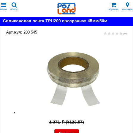
меню
поиск
корзина
контакты
Силиконовая лента TPU200 прозрачная 45мм/50м
Артикул: 200 545
( 0 )
1 371
(¥123.57)
p