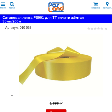
меню
поиск
корзина
контакты
Сатиновая лента PS901 для ТТ-печати жёлтая
35мм/200м
Артикул: 010 035
( 0 )
1 696
p