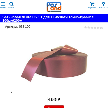
меню
поиск
корзина
контакты
Сатиновая лента PS901 для ТТ-печати тёмно-красная
100мм/200м
Артикул: 033 100
( 0 )
4 845
p