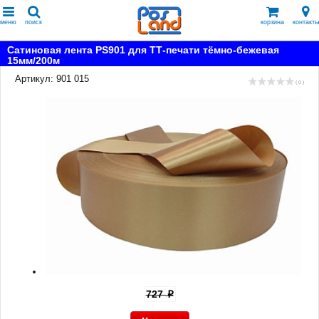
меню
поиск
корзина
контакты
Сатиновая лента PS901 для ТТ-печати тёмно-бежевая
15мм/200м
Артикул: 901 015
( 0 )
727
p