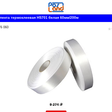
лента термоклеевая HS701 белая 60мм/200м
76 060
9 274
p