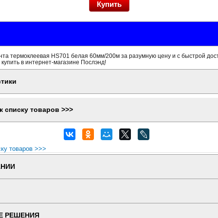
нта термоклеевая HS701 белая 60мм/200м за разумную цену и с быстрой дос
 купить в интернет-магазине Послэнд!
стики
к списку товаров >>>
ску товаров >>>
АНИИ
Е РЕШЕНИЯ