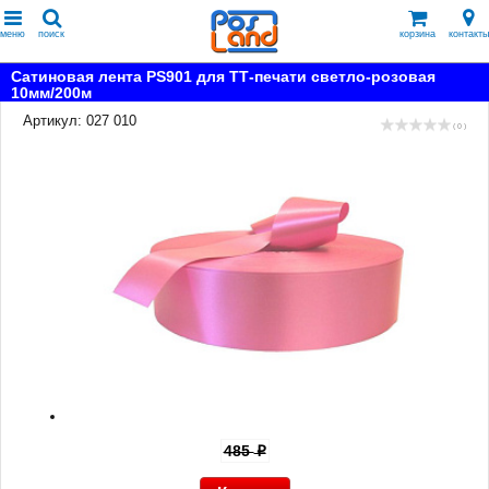
меню
поиск
корзина
контакты
Сатиновая лента PS901 для ТТ-печати светло-розовая
10мм/200м
Артикул: 027 010
( 0 )
485
p