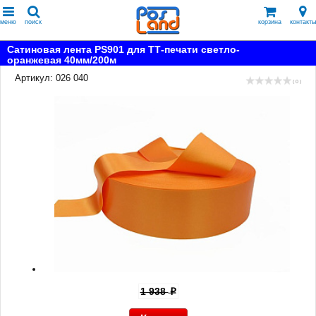
меню
поиск
корзина
контакты
Сатиновая лента PS901 для ТТ-печати светло-
оранжевая 40мм/200м
Артикул: 026 040
( 0 )
1 938
p