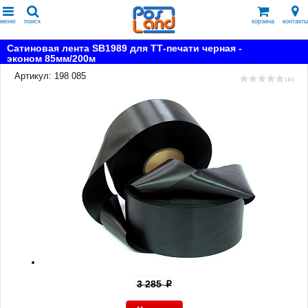
меню
поиск
корзина
контакты
Сатиновая лента SB1989 для ТТ-печати черная -
эконом 85мм/200м
Артикул: 198 085
( 0 )
3 285
p