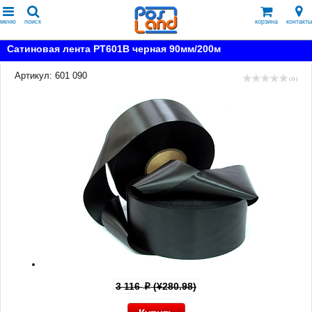
меню
поиск
корзина
контакты
Сатиновая лента PT601B черная 90мм/200м
Артикул: 601 090
( 0 )
3 116
(¥280.98)
p