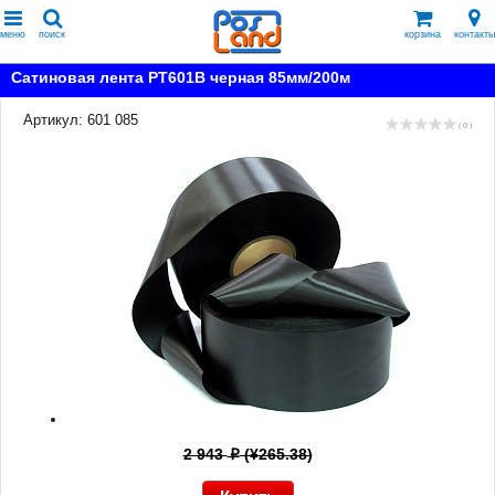
меню
поиск
корзина
контакты
Сатиновая лента PT601B черная 85мм/200м
Артикул: 601 085
( 0 )
2 943
(¥265.38)
p