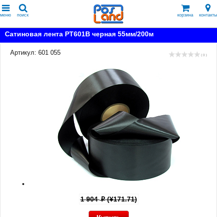
меню
поиск
корзина
контакты
Сатиновая лента PT601B черная 55мм/200м
Артикул: 601 055
( 0 )
1 904
(¥171.71)
p