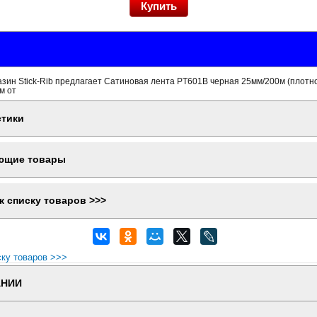
зин Stick-Rib предлагает Сатиновая лента PT601B черная 25мм/200м (плотно
м от
стики
ющие товары
к списку товаров >>>
ску товаров >>>
АНИИ