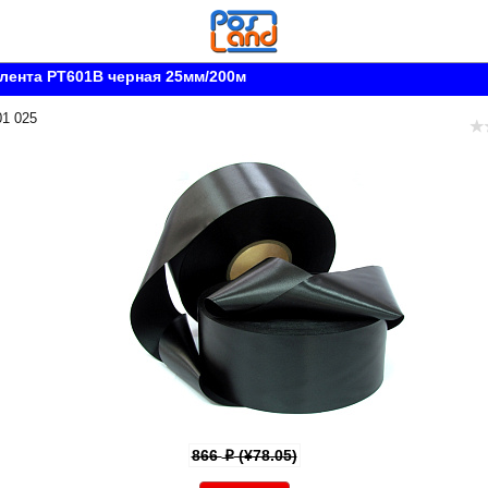
лента PT601B черная 25мм/200м
01 025
866
(¥78.05)
p