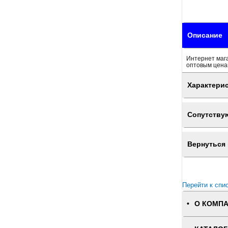
Описание
Интернет мага
оптовым цена
Характери
Сопутству
Вернуться 
Перейти к спи
О КОМП