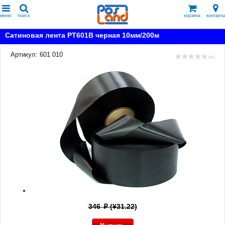
меню
поиск
корзина
контакты
Сатиновая лента PT601B черная 10мм/200м
Артикул: 601 010
( 0 )
346
(¥31.22)
p