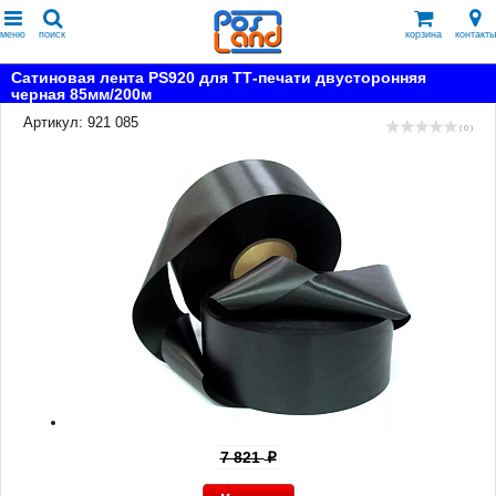
меню
поиск
корзина
контакты
Сатиновая лента PS920 для ТТ-печати двусторонняя
черная 85мм/200м
Артикул: 921 085
( 0 )
7 821
p